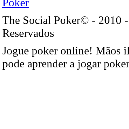
The Social Poker© - 2010 -
Reservados
Jogue poker online! Mãos il
pode aprender a jogar poker