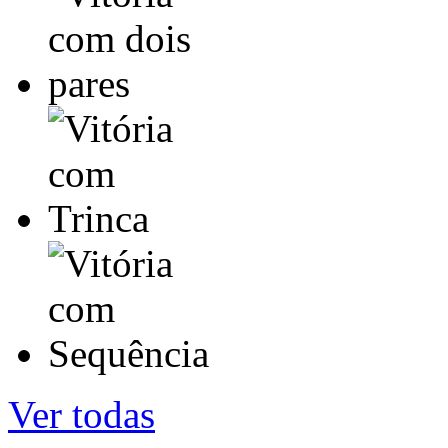
Ver todas