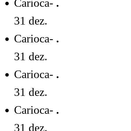
Carioca-
.
31 dez.
Carioca-
.
31 dez.
Carioca-
.
31 dez.
Carioca-
.
31 dez.