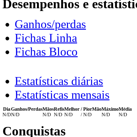
Desempenhos e estatísti
Ganhos/perdas
Fichas Linha
Fichas Bloco
Estatísticas diárias
Estatísticas mensais
Dia
Ganhos/Perdas
Mãos
Refis
Melhor
/
PiorMão
Máximo
Média
N/D
N/D
N/D
N/D
N/D
/
N/D
N/D
N/D
Conquistas