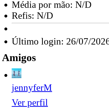
Média por mão:
N/D
Refis:
N/D
Último login:
26/07/202
Amigos
jennyferM
Ver perfil