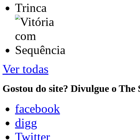
Ver todas
Gostou do site? Divulgue o The 
facebook
digg
Twitter