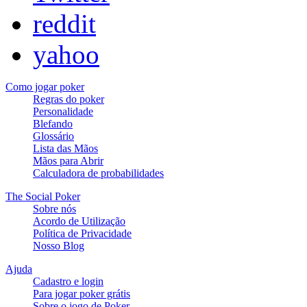
reddit
yahoo
Como jogar poker
Regras do poker
Personalidade
Blefando
Glossário
Lista das Mãos
Mãos para Abrir
Calculadora de probabilidades
The Social Poker
Sobre nós
Acordo de Utilização
Política de Privacidade
Nosso Blog
Ajuda
Cadastro e login
Para jogar poker grátis
Sobre o jogo de Poker