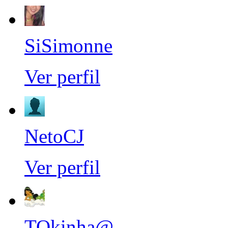
SiSimonne
Ver perfil
NetoCJ
Ver perfil
TOkinha@