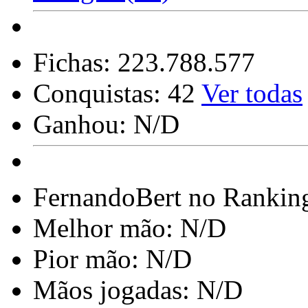
Fichas:
223.788.577
Conquistas:
42
Ver todas
Ganhou:
N/D
FernandoBert no Rankin
Melhor mão:
N/D
Pior mão:
N/D
Mãos jogadas:
N/D