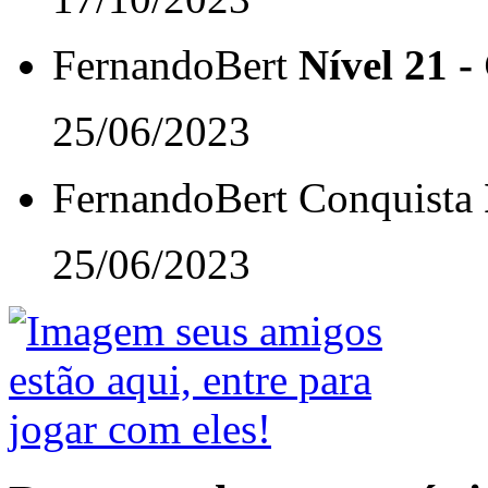
FernandoBert
Nível 21 
25/06/2023
FernandoBert
Conquista
25/06/2023