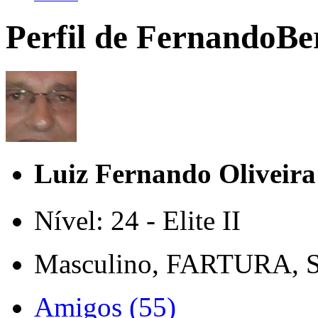
Perfil de FernandoBe
Luiz Fernando Oliveira
Nível: 24 - Elite II
Masculino, FARTURA, SP
Amigos (55)