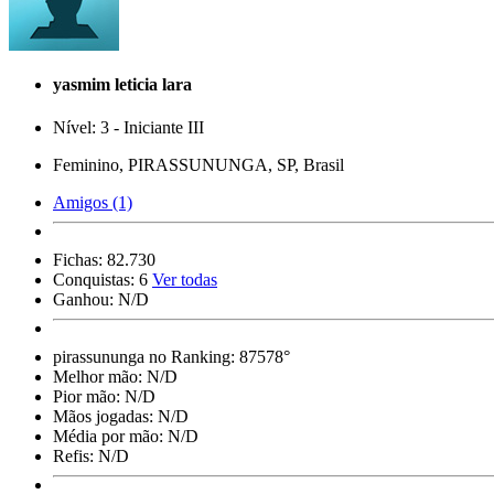
yasmim leticia lara
Nível: 3 - Iniciante III
Feminino, PIRASSUNUNGA, SP, Brasil
Amigos (1)
Fichas:
82.730
Conquistas:
6
Ver todas
Ganhou:
N/D
pirassununga no Ranking:
87578°
Melhor mão:
N/D
Pior mão:
N/D
Mãos jogadas:
N/D
Média por mão:
N/D
Refis:
N/D