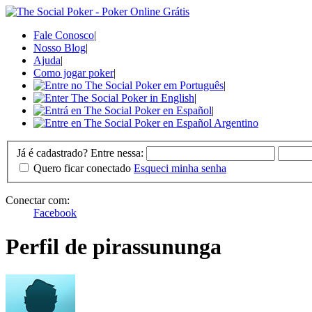
Fale Conosco
|
Nosso Blog
|
Ajuda
|
Como jogar poker
|
|
|
|
Já é cadastrado? Entre nessa:
Quero ficar conectado
Esqueci minha senha
Conectar com:
Facebook
Perfil de pirassununga