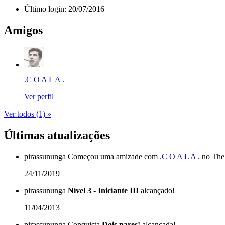
Último login:
20/07/2016
Amigos
.C O A L A .
Ver perfil
Ver todos (1) »
Últimas atualizações
pirassununga
Começou uma amizade com
.C O A L A .
no The 
24/11/2019
pirassununga
Nível 3 - Iniciante III
alcançado!
11/04/2013
pirassununga
Conquista
Dois pares!
alcançada!