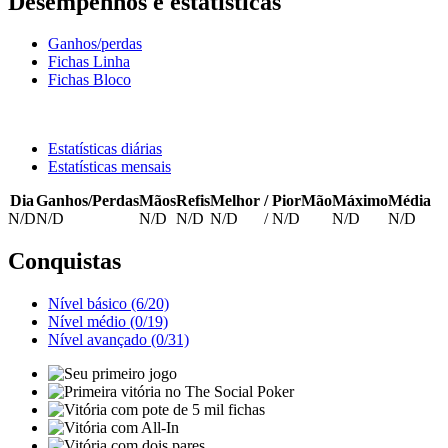
Desempenhos e estatísticas
Ganhos/perdas
Fichas Linha
Fichas Bloco
Estatísticas diárias
Estatísticas mensais
Dia
Ganhos/Perdas
Mãos
Refis
Melhor
/
PiorMão
Máximo
Média
N/D
N/D
N/D
N/D
N/D
/
N/D
N/D
N/D
Conquistas
Nível básico (6/20)
Nível médio (0/19)
Nível avançado (0/31)