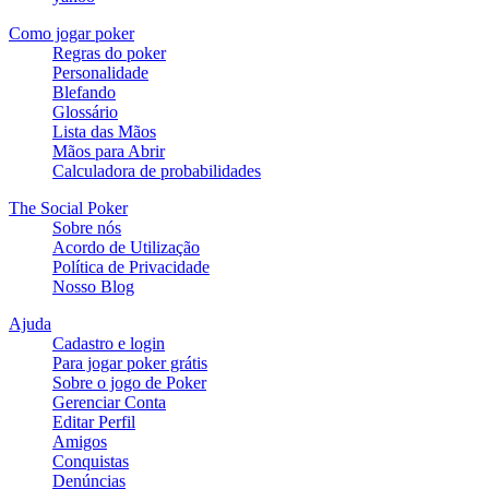
Como jogar poker
Regras do poker
Personalidade
Blefando
Glossário
Lista das Mãos
Mãos para Abrir
Calculadora de probabilidades
The Social Poker
Sobre nós
Acordo de Utilização
Política de Privacidade
Nosso Blog
Ajuda
Cadastro e login
Para jogar poker grátis
Sobre o jogo de Poker
Gerenciar Conta
Editar Perfil
Amigos
Conquistas
Denúncias