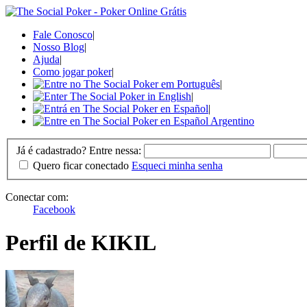
Fale Conosco
|
Nosso Blog
|
Ajuda
|
Como jogar poker
|
|
|
|
Já é cadastrado? Entre nessa:
Quero ficar conectado
Esqueci minha senha
Conectar com:
Facebook
Perfil de KIKIL