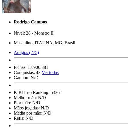
Rodrigo Campos
Nível: 28 - Monstro II
Masculino, ITAUNA, MG, Brasil
Amigos (275)
Fichas:
17.906.881
Conquistas:
43
Ver todas
Ganhou:
N/D
KIKIL no Ranking:
5336°
Melhor mão:
N/D
Pior mão:
N/D
Mãos jogadas:
N/D
Média por mão:
N/D
Refis:
N/D