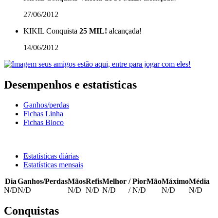
27/06/2012
KIKIL
Conquista
25 MIL!
alcançada!
14/06/2012
Desempenhos e estatísticas
Ganhos/perdas
Fichas Linha
Fichas Bloco
Estatísticas diárias
Estatísticas mensais
Dia
Ganhos/Perdas
Mãos
Refis
Melhor
/
PiorMão
Máximo
Média
N/D
N/D
N/D
N/D
N/D
/
N/D
N/D
N/D
Conquistas