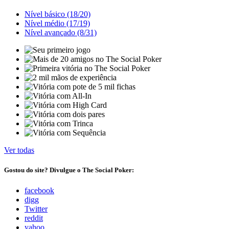
Nível básico (18/20)
Nível médio (17/19)
Nível avançado (8/31)
Ver todas
Gostou do site? Divulgue o The Social Poker:
facebook
digg
Twitter
reddit
yahoo