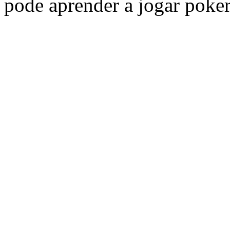
pode aprender a jogar poker