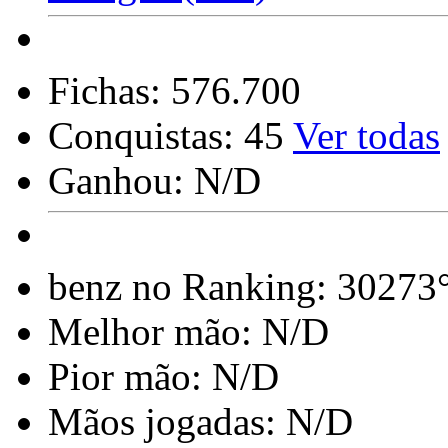
Fichas:
576.700
Conquistas:
45
Ver todas
Ganhou:
N/D
benz no Ranking:
30273
Melhor mão:
N/D
Pior mão:
N/D
Mãos jogadas:
N/D