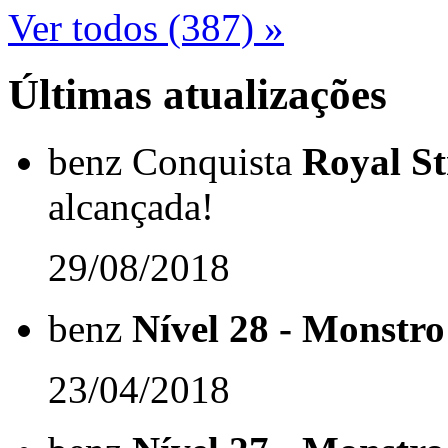
Ver todos (387) »
Últimas atualizações
benz
Conquista
Royal St
alcançada!
29/08/2018
benz
Nível 28 - Monstro
23/04/2018