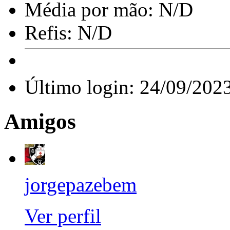
Média por mão:
N/D
Refis:
N/D
Último login:
24/09/202
Amigos
jorgepazebem
Ver perfil