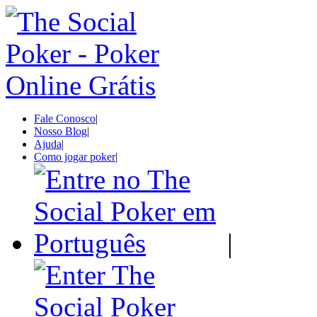
Fale Conosco
|
Nosso Blog
|
Ajuda
|
Como jogar poker
|
|