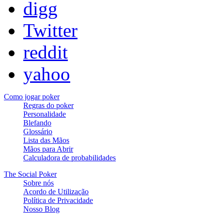
digg
Twitter
reddit
yahoo
Como jogar poker
Regras do poker
Personalidade
Blefando
Glossário
Lista das Mãos
Mãos para Abrir
Calculadora de probabilidades
The Social Poker
Sobre nós
Acordo de Utilização
Política de Privacidade
Nosso Blog