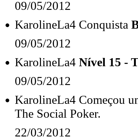
09/05/2012
KarolineLa4
Conquista
B
09/05/2012
KarolineLa4
Nível 15 - 
09/05/2012
KarolineLa4
Começou u
The Social Poker.
22/03/2012