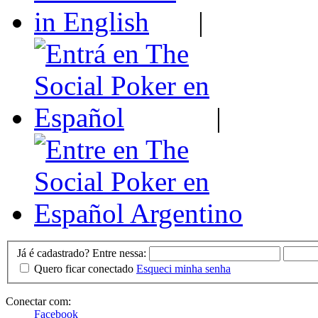
|
|
Já é cadastrado? Entre nessa:
Quero ficar conectado
Esqueci minha senha
Conectar com:
Facebook