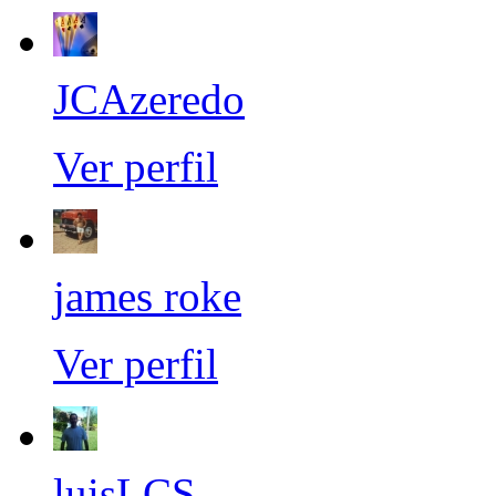
JCAzeredo
Ver perfil
james roke
Ver perfil
luisLCS