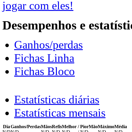
Desempenhos e estatísti
Ganhos/perdas
Fichas Linha
Fichas Bloco
Estatísticas diárias
Estatísticas mensais
Dia
Ganhos/Perdas
Mãos
Refis
Melhor
/
PiorMão
Máximo
Média
N/D
N/D
N/D
N/D
N/D
/
N/D
N/D
N/D