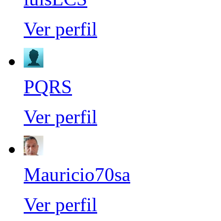
Ver perfil
PQRS
Ver perfil
Mauricio70sa
Ver perfil