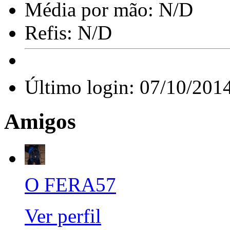
Média por mão:
N/D
Refis:
N/D
Último login:
07/10/201
Amigos
O FERA57
Ver perfil