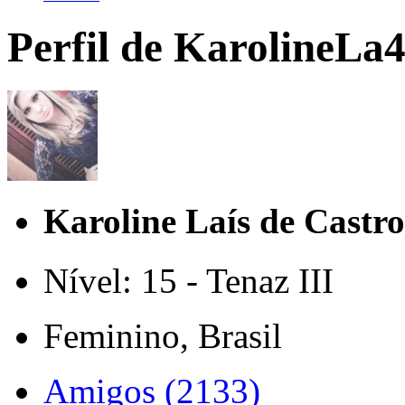
Perfil de KarolineLa
Karoline Laís de Castro
Nível: 15 - Tenaz III
Feminino, Brasil
Amigos (2133)