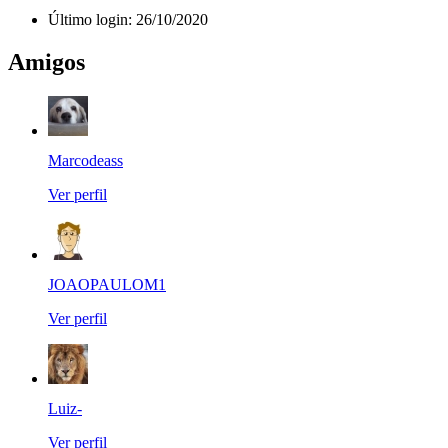
Último login:
26/10/2020
Amigos
Marcodeass
Ver perfil
JOAOPAULOM1
Ver perfil
Luiz-
Ver perfil