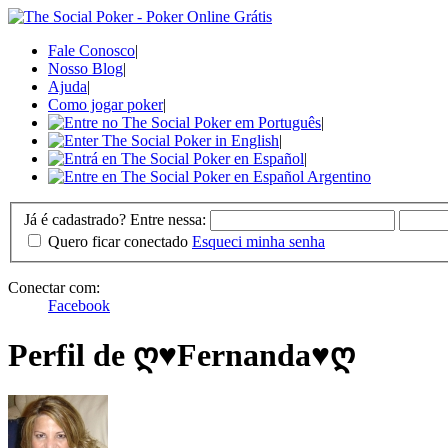
Fale Conosco
|
Nosso Blog
|
Ajuda
|
Como jogar poker
|
|
|
|
Já é cadastrado? Entre nessa:
Quero ficar conectado
Esqueci minha senha
Conectar com:
Facebook
Perfil de ღ♥Fernanda♥ღ