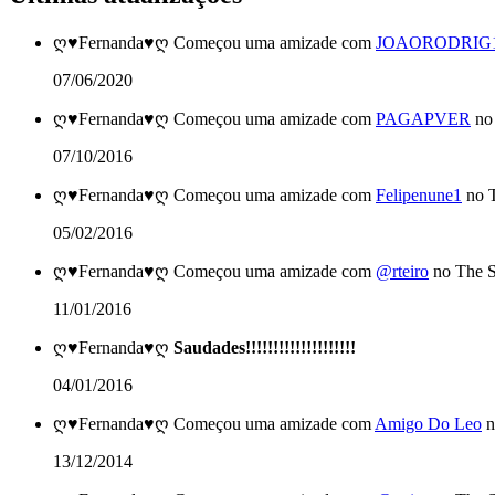
ღ♥Fernanda♥ღ
Começou uma amizade com
JOAORODRIG
07/06/2020
ღ♥Fernanda♥ღ
Começou uma amizade com
PAGAPVER
no 
07/10/2016
ღ♥Fernanda♥ღ
Começou uma amizade com
Felipenune1
no T
05/02/2016
ღ♥Fernanda♥ღ
Começou uma amizade com
@rteiro
no The S
11/01/2016
ღ♥Fernanda♥ღ
Saudades!!!!!!!!!!!!!!!!!!!!
04/01/2016
ღ♥Fernanda♥ღ
Começou uma amizade com
Amigo Do Leo
n
13/12/2014