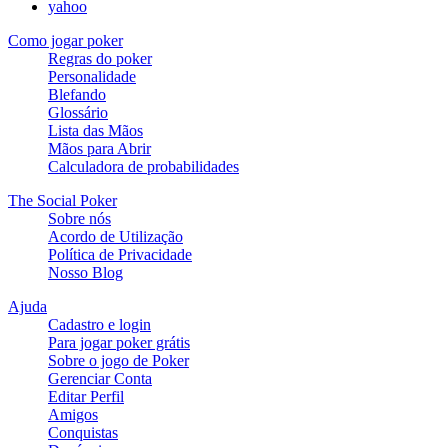
yahoo
Como jogar poker
Regras do poker
Personalidade
Blefando
Glossário
Lista das Mãos
Mãos para Abrir
Calculadora de probabilidades
The Social Poker
Sobre nós
Acordo de Utilização
Política de Privacidade
Nosso Blog
Ajuda
Cadastro e login
Para jogar poker grátis
Sobre o jogo de Poker
Gerenciar Conta
Editar Perfil
Amigos
Conquistas