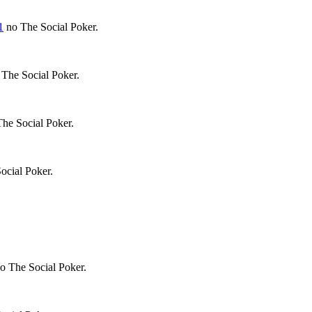
1
no The Social Poker.
The Social Poker.
he Social Poker.
ocial Poker.
o The Social Poker.