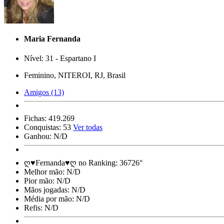
Maria Fernanda
Nível: 31 - Espartano I
Feminino, NITEROI, RJ, Brasil
Amigos (13)
Fichas:
419.269
Conquistas:
53
Ver todas
Ganhou:
N/D
ღ♥Fernanda♥ღ no Ranking:
36726°
Melhor mão:
N/D
Pior mão:
N/D
Mãos jogadas:
N/D
Média por mão:
N/D
Refis:
N/D