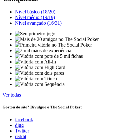
Nível básico (18/20)
Nível médio (19/19)
Nível avançado (16/31)
Ver todas
Gostou do site? Divulgue o The Social Poker:
facebook
digg
Twitter
reddit