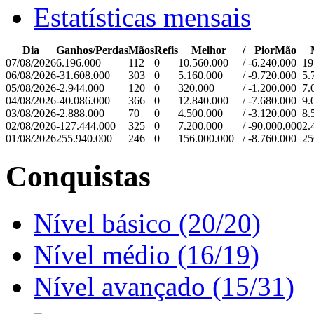
Estatísticas mensais
Dia
Ganhos/Perdas
Mãos
Refis
Melhor
/
PiorMão
07/08/2026
6.196.000
112
0
10.560.000
/
-6.240.000
19
06/08/2026
-31.608.000
303
0
5.160.000
/
-9.720.000
5.
05/08/2026
-2.944.000
120
0
320.000
/
-1.200.000
7.
04/08/2026
-40.086.000
366
0
12.840.000
/
-7.680.000
9.
03/08/2026
-2.888.000
70
0
4.500.000
/
-3.120.000
8.
02/08/2026
-127.444.000
325
0
7.200.000
/
-90.000.000
2.
01/08/2026
255.940.000
246
0
156.000.000
/
-8.760.000
25
Conquistas
Nível básico (20/20)
Nível médio (16/19)
Nível avançado (15/31)