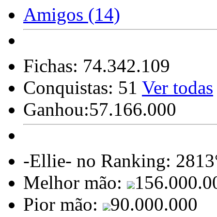
Amigos (14)
Fichas:
74.342.109
Conquistas:
51
Ver todas
Ganhou:
57.166.000
-Ellie- no Ranking:
2813
Melhor mão:
156.000.0
Pior mão:
90.000.000