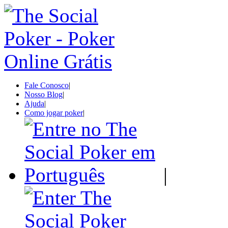
Fale Conosco
|
Nosso Blog
|
Ajuda
|
Como jogar poker
|
|