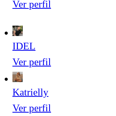
Ver perfil
Jogando!
IDEL
Ver perfil
Katrielly
Ver perfil