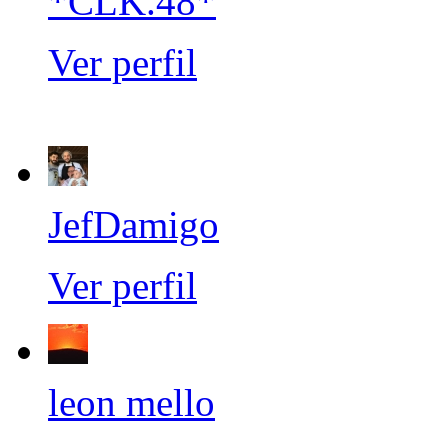
*CLK.48*
Ver perfil
Jogando!
JefDamigo
Ver perfil
leon mello