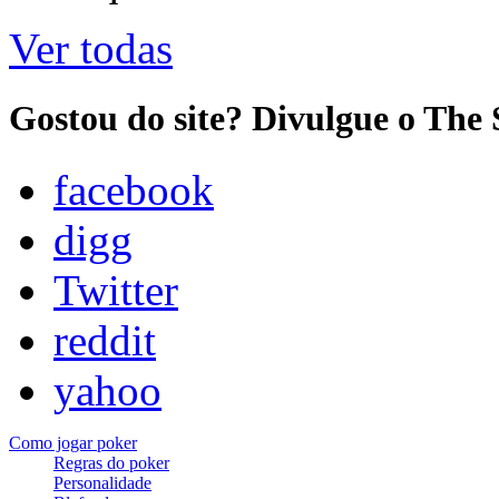
Ver todas
Gostou do site? Divulgue o The 
facebook
digg
Twitter
reddit
yahoo
Como jogar poker
Regras do poker
Personalidade