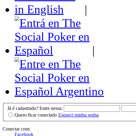
|
|
Já é cadastrado? Entre nessa:
Quero ficar conectado
Esqueci minha senha
Conectar com:
Facebook