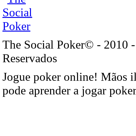
The Social Poker© - 2010 -
Reservados
Jogue poker online! Mãos il
pode aprender a jogar poker