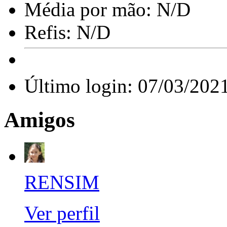
Média por mão:
N/D
Refis:
N/D
Último login:
07/03/202
Amigos
RENSIM
Ver perfil