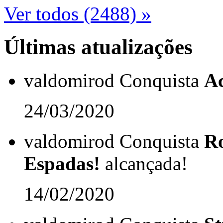
Ver todos (2488) »
Últimas atualizações
valdomirod
Conquista
Ac
24/03/2020
valdomirod
Conquista
Ro
Espadas!
alcançada!
14/02/2020