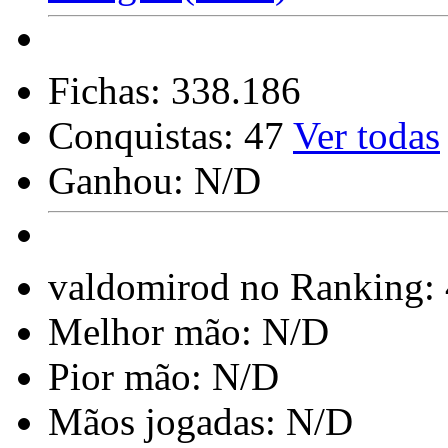
Fichas:
338.186
Conquistas:
47
Ver todas
Ganhou:
N/D
valdomirod no Ranking:
Melhor mão:
N/D
Pior mão:
N/D
Mãos jogadas:
N/D