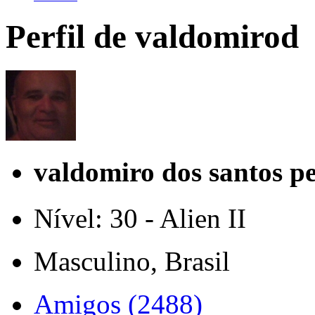
Perfil de valdomirod
valdomiro dos santos p
Nível: 30 - Alien II
Masculino, Brasil
Amigos (2488)