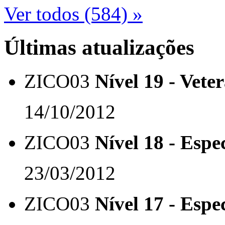
Ver todos (584) »
Últimas atualizações
ZICO03
Nível 19 - Vete
14/10/2012
ZICO03
Nível 18 - Espec
23/03/2012
ZICO03
Nível 17 - Espec