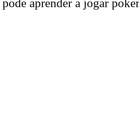
pode aprender a jogar poker