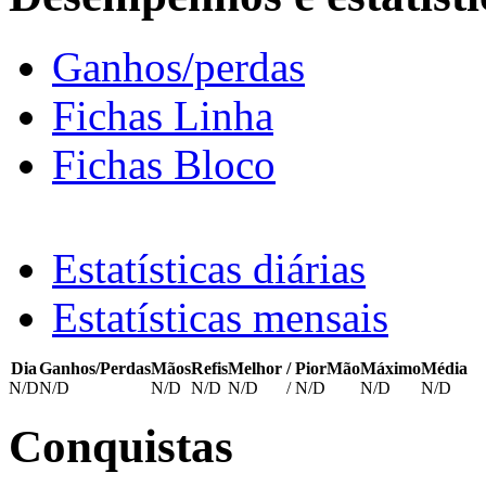
Ganhos/perdas
Fichas Linha
Fichas Bloco
Estatísticas diárias
Estatísticas mensais
Dia
Ganhos/Perdas
Mãos
Refis
Melhor
/
PiorMão
Máximo
Média
N/D
N/D
N/D
N/D
N/D
/
N/D
N/D
N/D
Conquistas